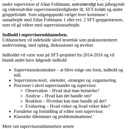
selvstændigt
under supervision af Allan Fohlmann,
kan påbegynde
og videreudvikle supervisionsfærdigheder ift. SFT-forløb og andre
gruppeforløb. Som udgangspunkt vælger hver kommune i
samarbejde med Allan Fohlmann 1 eller evt. 2 SFT-gruppetrænere,
som vil gå videre med supervisionsarbejde.
Indhold i supervisoruddannelsen.
Uddannelsen vil indeholde såvel teoretisk som praksisorienteret
undervisning, med oplæg, diskussioner og øvelser.
Indholdet vil være som på SFT-projektet fra 2014-2016 og vil
blandt andet have følgende indhold:
Supervisionskontrakter – at blive enige om form, indhold og
mål.
Supervisions-teori, -metoder, -strategier og -organisering.
Processer i såvel supervisander og supervisor.
Observation – Hvad skal man bemærke?
Analyse – Hvad kan det handle om?
Reaktion – Hvordan kan man handle på det?
Evaluering – Hvad virker og hvad virker ikke?
Forståelse og formidling af rollen som supervisor.
Klassiske dilemmaer og problemsituationer.’
Mere om supervisoruddannelsen senere