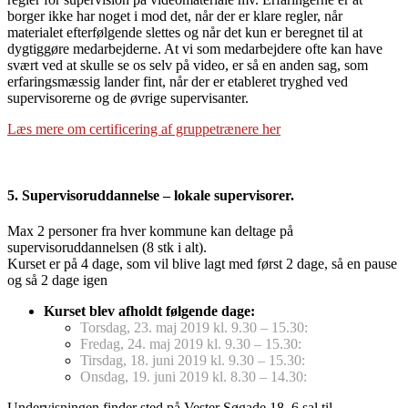
borger ikke har noget i mod det, når der er klare regler, når
materialet efterfølgende slettes og når det kun er beregnet til at
dygtiggøre medarbejderne. At vi som medarbejdere ofte kan have
svært ved at skulle se os selv på video, er så en anden sag, som
erfaringsmæssig lander fint, når der er etableret tryghed ved
supervisorerne og de øvrige supervisanter.
Læs mere om certificering af gruppetrænere her
5. Supervisoruddannelse – lokale supervisorer.
Max 2 personer fra hver kommune kan deltage på
supervisoruddannelsen (8 stk i alt).
Kurset er på 4 dage, som vil blive lagt med først 2 dage, så en pause
og så 2 dage igen
Kurset blev afholdt følgende dage:
Torsdag, 23. maj 2019 kl. 9.30 – 15.30:
Fredag, 24. maj 2019 kl. 9.30 – 15.30:
Tirsdag, 18. juni 2019 kl. 9.30 – 15.30:
Onsdag, 19. juni 2019 kl. 8.30 – 14.30:
Undervisningen finder sted på Vester Søgade 18, 6 sal til