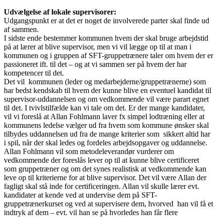
Udvælgelse af lokale supervisorer:
Udgangspunkt er at det er noget de involverede parter skal finde ud
af sammen.
I sidste ende bestemmer kommunen hvem der skal bruge arbejdstid
på at lærer at blive supervisor, men vi vil lægge op til at man i
kommunen og i gruppen af SFT-gruppetrænere taler om hvem der er
passioneret ift. til det – og at vi sammen ser på hvem der har
kompetencer til det.
Det vil kommunen (leder og medarbejderne/gruppetrænerne) som
har bedst kendskab til hvem der kunne blive en eventuel kandidat til
supervisor-uddannelsen og om vedkommende vil være parart egnet
til det. I tvivlstilfælde kan vi tale om det. Er der mange kandidater,
vil vi foreslå at Allan Fohlmann laver fx simpel lodtræning eller at
kommunens ledelse vælger ud fra hvem som kommune ønsker skal
tilbydes uddannelsen ud fra de mange kriterier som sikkert altid har
i spil, når der skal ledes og fordeles arbejdsopgaver og uddannelse.
Allan Fohlmann vil som metodeleverandør vurderer om
vedkommende der foreslås lever op til at kunne blive certificeret
som gruppetræner og om det synes realistisk at vedkommende kan
leve op til kriterierne for at blive supervisor. Det vil være Allan der
fagligt skal stå inde for certificeringen. Allan vil skulle lærer evt.
kandidater at kende ved at undervise dem på SFT-
gruppetrænerkurset og ved at supervisere dem, hvorved han vil få et
indtryk af dem – evt. vil han se på hvorledes han får flere