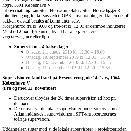
højre. 1601 København V.
Til overnatning kan Steel House anbefales. Steel House ligger 3
minutters gang fra kursusstedet. OBS – overnatning er ikke en del af
pakken og skal betales af kommunen selv.
Morgenbrød fra kl. 9.00 og frokost kl. 12.00 er derimod inkluderet –
Meld ud 2 uger før kurset, hvis I har allergier eller er
vegetar/veganer eller lign.
Supervision – 4 halve dage:
Onsdag, 21. august 2019 kl. 12.30 – 16.00
Onsdag, 18. september 2019 kl. 12.30 – 16.00
Onsdag, 13. november 2019 kl. 12.30 – 15.55
Onsdag, 11. december 2019 kl. 12.30 – 15.55
Supervisionen fandt sted på
Rysensteensgade 14, 1.tv., 1564
København V
(Fra og med 13. november)
Derudover tilbydes der 2½ times supervision ad hoc pr.
deltager
Derudover vil de lokale supervisorer under supervision af
Allan inddrages i supervisionen i SFT-gruppetrænernes
toårige supervision.
Uddannelsen sigter mod at de lokale supervisorer i projektperioden,