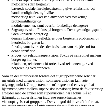
metoderne i den kognitivt
baserede sociale færdighedstræning give refleksions- og
handlemuligheder, og hvilke
metoder og teknikker kan anvendes ved forskellige
problemstillinger og
modulelementer, samt overfor forskellige deltagere?
Sagssupervision. Fokus på borgeren. Der tages udgangspunkt
i den konkrete borger og
dennes historie og reflekteres over borgerens problemer, og
hvorledes borgeren kan
forstås, samt hvorledes der bedst kan samarbejdes ud fra
denne forståelse.
Proces- og relationssupervision. Fokus på samspillet mellem
borger og træner,
relationen, relationens historie, hvad relationen gør ved
borgeren og ved træneren.
Som en del af processen fordres det at gruppetrænerne selv har
materiale med til supervision, som supervisionen kan tage
udgangspunkt i. Gruppetrænerne må regne med en vis grad af
hjemmeopgaver mellem supervisionssessioner, hvor de fokuserer og
arbejder med de emner som supervisionen har i fokus. På et
tidspunkt vil supervisionen inddrage supervisanternes
videooptagelser af grupperne. Der vil i god tid blive aftalt format,
regler for supervision på videomateriale mv. Erfaringerne er at