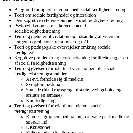
Baggrund for og erfaringerne med social færdighedstræning
Teori om sociale færdigheder og interaktion
Den kognitive referenceramme i social færdighedstræning
Psykoedukation som et kerneelement i
socialfærdighedstræning
Teori og metoder til visitation og indsamling af viden om
borgerens problemer, ressourcer og mål
Teori og pædagogiske overvejelser omkring sociale
færdigheder
Kognitive problemer og deres betydning for tilrettelæggelsen
af social færdighedstræning
Teori og øvelser i forhold til at være træner i de sociale
færdighedstræningsmoduler:
At evt. forholde sig til medicin
Symptommestring
Samtale (bla. kropssprog, at starte, vedligeholde og
afslutte en samtale)
Konfliktløsning
Teori og øvelser i forhold til metoderne i social
færdighedstræning:
Runder i gruppen med træning i at være på, fortælle og
spørger ind
Diskussioner
Rollespil eller situationsøvelser