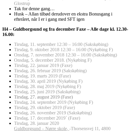
Glostrup
Tak for denne gang…
Husk – Allan tilbød derudover en ekstra Bonusgang i
efteråret, når I er i gang med SFT igen
H4 – Guldborgsund og fra december Faxe – Alle dage kl. 12.30-
16.00:
Tirsdag, 11. september 12:30 – 16:00 (Sakskøbing)
Tirsdag, 9. oktober 2018 12:30 – 16:00 (Nykøbing F)
Onsdag, 7. november 2018 12:30 – 16:00 (Sakskøbing)
Onsdag, 5. december 2018. (Nykøbing F)
Tirsdag, 22. januar 2019 (Faxe)
Tirsdag, 26. februar 2019 (Sakskøbing)
Tirsdag, 19. marts 2019 (
Faxe)
Tirsdag, 30. april 2019 (
Nykøbing F)
Tirsdag, 28. maj 2019 (
Nykøbing F)
Tirsdag, 25. juni 2019 (
Sakskøbing)
Tirsdag, 27. august 2019 (
Faxe)
Tirsdag, 24. september 2019 (Nykøbing F)
Tirsdag, 29. oktober 2019 (
Faxe)
Tirsdag, 26. november 2019 (S
akskøbing)
Tirsdag, 17. december 2019´ (Faxe)
Tirsdag, 28. januar 2020
Guldborgsund – Nørre skole,
-Thorsensvej 11, 4800