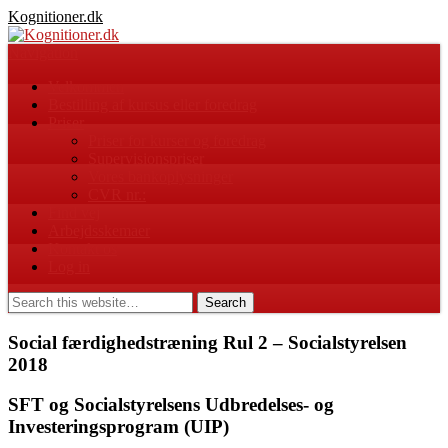
Kognitioner.dk
Navigation
Velkommen
Bestilling af kursus eller foredrag
Priser
Priser for kurser og foredrag
Supervisionspriser
Vores bankoplysninger
CVR nr.:
Find vej
Arbejdsskemaer
Kontakt os
Log in
Social færdighedstræning Rul 2 – Socialstyrelsen
2018
SFT og Socialstyrelsens Udbredelses- og
Investeringsprogram (UIP)