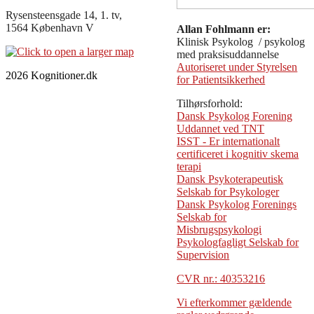
Rysensteensgade 14, 1. tv,
1564 København V
Allan Fohlmann er:
Klinisk Psykolog / psykolog
med praksisuddannelse
Autoriseret under Styrelsen
2026 Kognitioner.dk
for Patientsikkerhed
Tilhørsforhold:
Dansk Psykolog Forening
Uddannet ved TNT
ISST - Er internationalt
certificeret i kognitiv skema
terapi
Dansk Psykoterapeutisk
Selskab for Psykologer
Dansk Psykolog Forenings
Selskab for
Misbrugspsykologi
Psykologfagligt Selskab for
Supervision
CVR nr.: 40353216
Vi efterkommer gældende