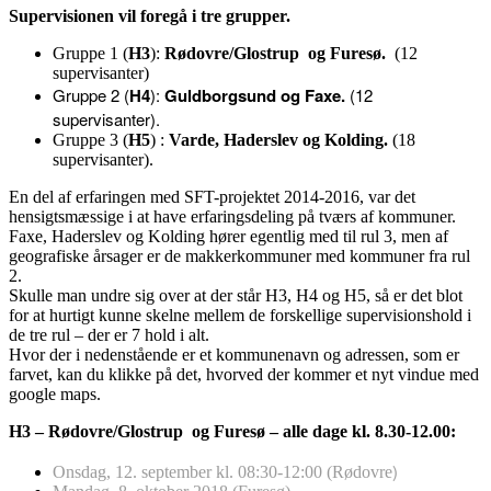
Supervisionen vil foregå i tre grupper.
Gruppe 1 (
H3
):
Rødovre/Glostrup og
Furesø.
(12
supervisanter)
Gruppe 2 (
H4
):
Guldborgsund og Faxe.
(12
supervisanter).
Gruppe 3 (
H5
) :
Varde
, Haderslev og Kolding.
(18
supervisanter).
En del af erfaringen med SFT-projektet 2014-2016, var det
hensigtsmæssige i at have erfaringsdeling på tværs af kommuner.
Faxe, Haderslev og Kolding hører egentlig med til rul 3, men af
geografiske årsager er de makkerkommuner med kommuner fra rul
2.
Skulle man undre sig over at der står H3, H4 og H5, så er det blot
for at hurtigt kunne skelne mellem de forskellige supervisionshold i
de tre rul – der er 7 hold i alt.
Hvor der i nedenstående er et kommunenavn og adressen, som er
farvet, kan du klikke på det, hvorved der kommer et nyt vindue med
google maps.
H3 – Rødovre/Glostrup og Furesø – alle dage kl. 8.30-12.00:
)
Onsdag, 12. september kl. 08:30-12:00 (Rødovre