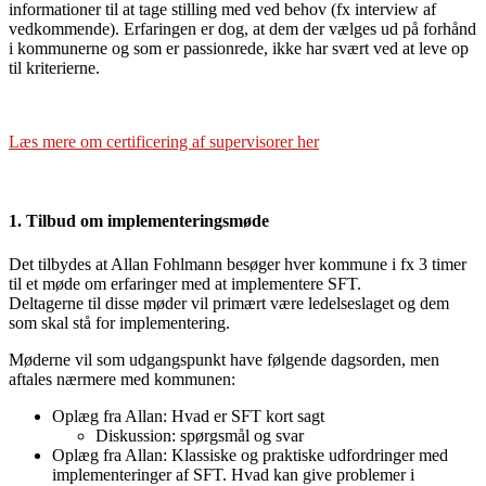
informationer til at tage stilling med ved behov (fx interview af
vedkommende). Erfaringen er dog, at dem der vælges ud på forhånd
i kommunerne og som er passionrede, ikke har svært ved at leve op
til kriterierne.
Læs mere om certificering af supervisorer her
.
1. Tilbud
om implementeringsmøde
Det tilbydes at Allan Fohlmann besøger hver kommune i fx 3 timer
til et møde om erfaringer med at implementere SFT.
Deltagerne til disse møder vil primært være ledelseslaget og dem
som skal stå for implementering.
Møderne vil som udgangspunkt have følgende dagsorden, men
aftales nærmere med kommunen:
Oplæg fra Allan: Hvad er SFT kort sagt
Diskussion: spørgsmål og svar
Oplæg fra Allan: Klassiske og praktiske udfordringer med
implementeringer af SFT. Hvad kan give problemer i