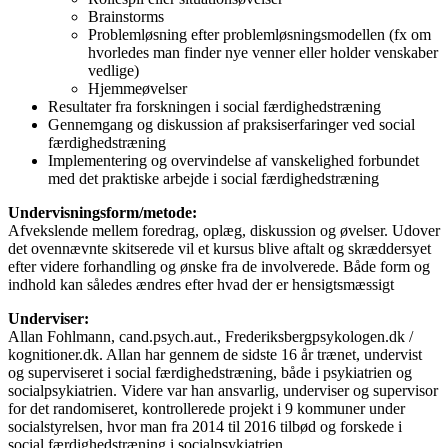
Brainstorms
Problemløsning efter problemløsningsmodellen (fx om
hvorledes man finder nye venner eller holder venskaber
vedlige)
Hjemmeøvelser
Resultater fra forskningen i social færdighedstræning
Gennemgang og diskussion af praksiserfaringer ved social
færdighedstræning
Implementering og overvindelse af vanskelighed forbundet
med det praktiske arbejde i social færdighedstræning
Undervisningsform/metode:
Afvekslende mellem foredrag, oplæg, diskussion og øvelser. Udover
det ovennævnte skitserede vil et kursus blive aftalt og skræddersyet
efter videre forhandling og ønske fra de involverede. Både form og
indhold kan således ændres efter hvad der er hensigtsmæssigt
Underviser:
Allan Fohlmann, cand.psych.aut., Frederiksbergpsykologen.dk /
kognitioner.dk. Allan har gennem de sidste 16 år trænet, undervist
og superviseret i social færdighedstræning, både i psykiatrien og
socialpsykiatrien. Videre var han ansvarlig, underviser og supervisor
for det randomiseret, kontrollerede projekt i 9 kommuner under
socialstyrelsen, hvor man fra 2014 til 2016 tilbød og forskede i
social færdighedstræning i socialpsykiatrien.