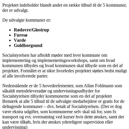
Projektet indeholder blandt andet en række tilbud til de 5 kommuner,
der er udvalgt.
De udvalgte kommuner er:
Rødovre/Glostrup
Furesø
Varde
Guldborgsund
Socialstyrelsen har afholdt møder med hver kommune om
implementering og implementeringsworkshops, samt om hvad
kommunen tilbydes og hvad kommunen skal tilbyde som en del af
projektet. Formålet er at sikre hvorledes projektet støttes bedst muligt
af alle involverede parter.
Nedenstående er de 5 hovedeelementer, som Allan Fohlmann som
såkaldt metodeleveradør og undervisningsudbyder for
Socialstyrelsen tilbyder kommunerne som en del af projektet
Bemærk at alle 5 tilbud til de udvalgte medarbejdere er gratis for de
deltagende kommuner – dvs. betalt af Socialstyrelsen. (Der er dog
være ekstra udgifter, som kommunerne selv skal stå for, som fx
transport og evt. overnatning ved kurser hvis dette ønskes, samt der
kan være tilkøb, hvis der ønskes ydereligere supervision eller
undervisning)