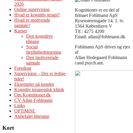
2026
Online supervision
Kognitioner er en del af
Hvad er kognitiv terapi?
firmaet Fohlmann ApS
Hvad er motivende
Rysensteensgade 14, 1. tv.
samtale?
1564 København V
Kurser
Tlf.: 4275 4200
Den kognitive
Email: allan@fohlmann.dk
tilgang
Social
Fohlmann ApS drives og ejes
færdighedstræning
af
Den motiverende
Allan Hedegaard Fohlmann
samtale
cand.psych.aut.
Foredrag
Supervision – Der er ledige
tider!
Eksempler på kunder
Kognitiv terapeutisk klinik
Om Kognitioner.dk
CV Allan Fohlmann
Links
OPTiMiSE
Anbefalet litteratur
Kort