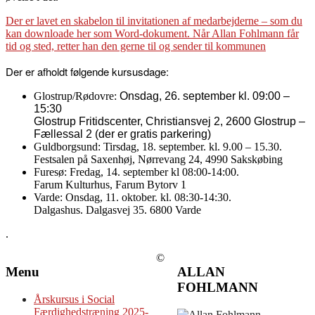
Der er lavet en skabelon til invitationen af medarbejderne – som du
kan downloade her som Word-dokument. Når Allan Fohlmann får
tid og sted, retter han den gerne til og sender til kommunen
Der er afholdt følgende kursusdage:
Glostrup/Rødovre:
Onsdag, 26. september kl. 09:00 –
15:30
Glostrup Fritidscenter, Christiansvej 2, 2600 Glostrup –
Fællessal 2 (der er gratis parkering)
Guldborgsund: Tirsdag, 18. september. kl. 9.00 – 15.30.
Festsalen på Saxenhøj, Nørrevang 24, 4990 Sakskøbing
Furesø: Fredag, 14. september kl 08:00-14:00.
Farum Kulturhus, Farum Bytorv 1
Varde: Onsdag, 11. oktober. kl. 08:30-14:30.
Dalgashus. Dalgasvej 35. 6800 Varde
.
©
Menu
ALLAN
FOHLMANN
Årskursus i Social
Færdighedstræning 2025-