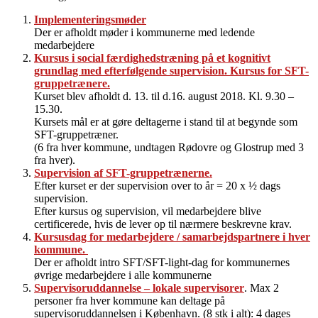
Implementeringsmøder
Der er afholdt møder i kommunerne med ledende
medarbejdere
Kursus i social færdighedstræning på et kognitivt
grundlag med efterfølgende supervision. Kursus for SFT-
gruppetrænere.
Kurset blev afholdt d. 13. til d.16. august 2018. Kl. 9.30 –
15.30.
Kursets mål er at gøre deltagerne i stand til at begynde som
SFT-gruppetræner.
(6 fra hver kommune, undtagen Rødovre og Glostrup med 3
fra hver).
Supervision af SFT-gruppetrænerne.
Efter kurset er der supervision over to år = 20 x ½ dags
supervision.
Efter kursus og supervision, vil medarbejdere blive
certificerede, hvis de lever op til nærmere beskrevne krav.
Kursusdag for medarbejdere / samarbejdspartnere i hver
kommune.
Der er afholdt intro SFT/SFT-light-dag for kommunernes
øvrige medarbejdere i alle kommunerne
Supervisoruddannelse – lokale supervisorer
. Max 2
personer fra hver kommune kan deltage på
supervisoruddannelsen i København. (8 stk i alt): 4 dages