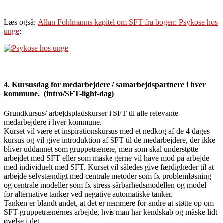
Læs også:
Allan Fohlmanns kapitel om SFT fra bogen: Psykose hos
unge
:
4. Kursusdag for medarbejdere / samarbejdspartnere i hver
kommune. (intro/SFT-light-dag)
Grundkursus/ arbejdspladskurser i SFT til alle relevante
medarbejdere i hver kommune.
Kurset vil være et inspirationskursus med et nedkog af de 4 dages
kursus og vil give introduktion af SFT til de medarbejdere, der ikke
bliver uddannet som gruppetrænere, men som skal understøtte
arbejdet med SFT eller som måske gerne vil have mod på arbejde
med individuelt med SFT. Kurset vil således give færdigheder til at
arbejde selvstændigt med centrale metoder som fx problemløsning
og centrale modeller som fx stress-sårbarhedsmodellen og model
for alternative tanker ved negative automatiske tanker.
Tanken er blandt andet, at det er nemmere for andre at støtte op om
SFT-gruppetrænernes arbejde, hvis man har kendskab og måske lidt
øvelse i det.