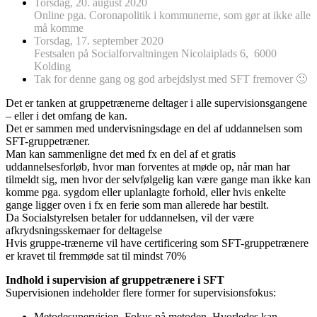
Torsdag, 20. august 2020
Online pga. Coronapolitik i kommunerne, som gør at ikke alle
må komme
Torsdag, 17. september 2020
Festsalen på Socialforvaltningen Nicolaiplads 6, 6000
Kolding
Tak for denne gang og god arbejdslyst med SFT fremover 🙂
Det er tanken at gruppetrænerne deltager i alle supervisionsgangene
– eller i det omfang de kan.
Det er sammen med undervisningsdage en del af uddannelsen som
SFT-gruppetræner.
Man kan sammenligne det med fx en del af et gratis
uddannelsesforløb, hvor man forventes at møde op, når man har
tilmeldt sig, men hvor der selvfølgelig kan være gange man ikke kan
komme pga. sygdom eller uplanlagte forhold, eller hvis enkelte
gange ligger oven i fx en ferie som man allerede har bestilt.
Da Socialstyrelsen betaler for uddannelsen, vil der være
afkrydsningsskemaer for deltagelse
Hvis gruppe-trænerne vil have certificering som SFT-gruppetrænere
er kravet til fremmøde sat til mindst 70%
Indhold i supervision af gruppetrænere i SFT
Supervisionen indeholder flere former for supervisionsfokus:
Metodesupervision. Fokus på metoden. Hvorledes kan