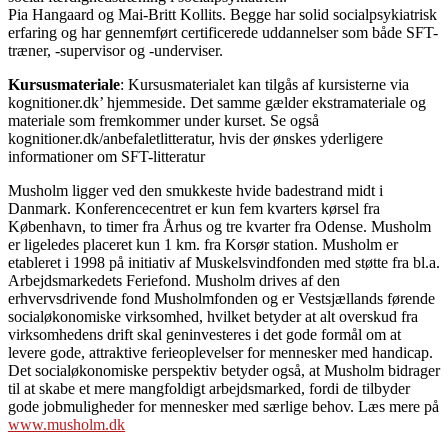
Pia Hangaard og Mai-Britt Kollits. Begge har solid socialpsykiatrisk
erfaring og har gennemført certificerede uddannelser som både SFT-
træner, -supervisor og -underviser.
Kursusmateriale
: Kursusmaterialet kan tilgås af kursisterne via
kognitioner.dk’ hjemmeside. Det samme gælder ekstramateriale og
materiale som fremkommer under kurset. Se også
kognitioner.dk/anbefaletlitteratur, hvis der ønskes yderligere
informationer om SFT-litteratur
Musholm ligger ved den smukkeste hvide badestrand midt i
Danmark. Konferencecentret er kun fem kvarters kørsel fra
København, to timer fra Århus og tre kvarter fra Odense. Musholm
er ligeledes placeret kun 1 km. fra Korsør station. Musholm er
etableret i 1998 på initiativ af Muskelsvindfonden med støtte fra bl.a.
Arbejdsmarkedets Feriefond. Musholm drives af den
erhvervsdrivende fond Musholmfonden og er Vestsjællands førende
socialøkonomiske virksomhed, hvilket betyder at alt overskud fra
virksomhedens drift skal geninvesteres i det gode formål om at
levere gode, attraktive ferieoplevelser for mennesker med handicap.
Det socialøkonomiske perspektiv betyder også, at Musholm bidrager
til at skabe et mere mangfoldigt arbejdsmarked, fordi de tilbyder
gode jobmuligheder for mennesker med særlige behov. Læs mere på
www.musholm.dk