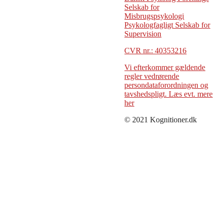
Selskab for
Misbrugspsykologi
Psykologfagligt Selskab for
Supervision
CVR nr.: 40353216
Vi efterkommer gældende
regler vedrørende
persondataforordningen og
tavshedspligt. Læs evt. mere
her
© 2021 Kognitioner.dk