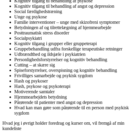
Kognitiv tilgang til behandling af psykose
Kognitiv tilgang til behandling af angst og depression
Social færdighedstræning
Unge og psykose
Familie interventioner – unge med skizofreni symptomer
Betydningen af og tilrettelægning af hjemmearbejde
Posttraumatisk stress disorder
Socialpsykiatri
Kognitiv tilgang i grupper eller gruppeterapi
Gruppebehandling udfra forskellige terapeutiske retninger
Udbrændthed og ildsjæle i psykiatrien
Personlighedsforstyrrelser og kognitiv behandling
Cutting – at skære sig
Spiseforstyrrelser, overspisning og kognitiv behandling
Frivilliges samarbejde og psykisk sygdom
Hash og psykoser
Hash, psykose og psykoterapi
Motiverende samtaler
Hjemmearbejdets betydning
Pårørende til patienter med angst og depression
Hvad kan man gøre som pårørende til en person med psykisk
sygdom
Hvad jeg i øvrigt holder foredrag og kurser om, vil fremgå af min
kundeliste