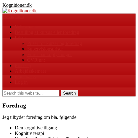
Kognitioner.dk
Navigation
Velkommen
Bestilling af kursus eller foredrag
Priser
Priser for kurser og foredrag
Supervisionspriser
Vores bankoplysninger
CVR nr.:
Find vej
Arbejdsskemaer
Kontakt os
Log in
Foredrag
Jeg tilbyder foredrag om bla. følgende
Den kognitive tilgang
Kognitiv terapi