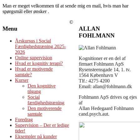
Man er meget velkommen til at sende mig en mail, hvis man har
spørgsmål eller ønsker .
©
Menu
ALLAN
FOHLMANN
Årskursus i Social
Færdighedstræning 2025-
2026
Online supervision
Kognitioner er en del af
Hvad er kognitiv terapi?
firmaet Fohlmann ApS
Hvad er motivende
Rysensteensgade 14, 1. tv.
samtale?
1564 København V
Kurser
Tlf.: 4275 4200
Den kognitive
Email: allan@fohlmann.dk
tilgang
Social
Fohlmann ApS drives og ejes
færdighedstræning
af
Den motiverende
Allan Hedegaard Fohlmann
samtale
cand.psych.aut.
Foredrag
Supervision – Der er ledige
tider!
Eksempler på kunder