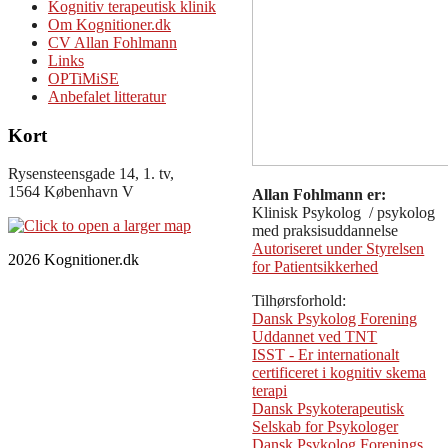
Kognitiv terapeutisk klinik
Om Kognitioner.dk
CV Allan Fohlmann
Links
OPTiMiSE
Anbefalet litteratur
Kort
Rysensteensgade 14, 1. tv,
1564 København V
Allan Fohlmann er:
Klinisk Psykolog / psykolog
med praksisuddannelse
Autoriseret under Styrelsen
2026 Kognitioner.dk
for Patientsikkerhed
Tilhørsforhold:
Dansk Psykolog Forening
Uddannet ved TNT
ISST - Er internationalt
certificeret i kognitiv skema
terapi
Dansk Psykoterapeutisk
Selskab for Psykologer
Dansk Psykolog Forenings