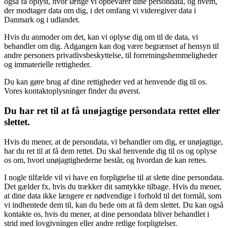
også få oplyst, hvor længe vi opbevarer dine persondata, og hvem,
der modtager data om dig, i det omfang vi videregiver data i
Danmark og i udlandet.
Hvis du anmoder om det, kan vi oplyse dig om til de data, vi
behandler om dig. Adgangen kan dog være begrænset af hensyn til
andre personers privatlivsbeskyttelse, til forretningshemmeligheder
og immaterielle rettigheder.
Du kan gøre brug af dine rettigheder ved at henvende dig til os.
Vores kontaktoplysninger finder du øverst.
Du har ret til at få unøjagtige persondata rettet eller
slettet.
Hvis du mener, at de persondata, vi behandler om dig, er unøjagtige,
har du ret til at få dem rettet. Du skal henvende dig til os og oplyse
os om, hvori unøjagtighederne består, og hvordan de kan rettes.
I nogle tilfælde vil vi have en forpligtelse til at slette dine persondata.
Det gælder fx, hvis du trækker dit samtykke tilbage. Hvis du mener,
at dine data ikke længere er nødvendige i forhold til det formål, som
vi indhentede dem til, kan du bede om at få dem slettet. Du kan også
kontakte os, hvis du mener, at dine persondata bliver behandlet i
strid med lovgivningen eller andre retlige forpligtelser.