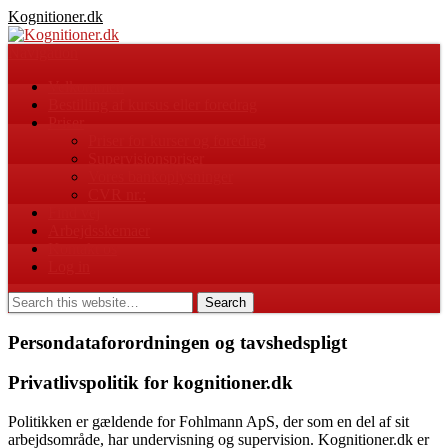
Kognitioner.dk
Navigation
Velkommen
Bestilling af kursus eller foredrag
Priser
Priser for kurser og foredrag
Supervisionspriser
Vores bankoplysninger
CVR nr.:
Find vej
Arbejdsskemaer
Kontakt os
Log in
Persondataforordningen og tavshedspligt
Privatlivspolitik for kognitioner.dk
Politikken er gældende for Fohlmann ApS, der som en del af sit
arbejdsområde, har undervisning og supervision. Kognitioner.dk er