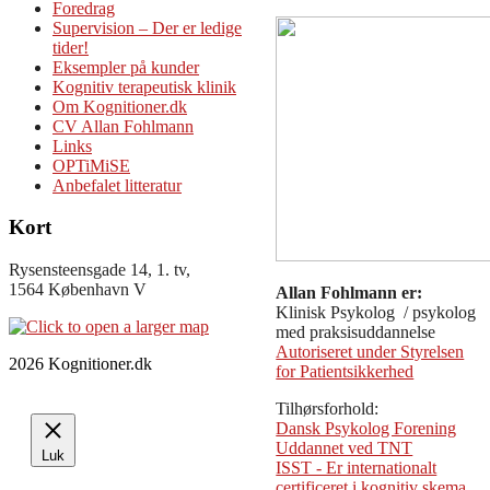
Foredrag
Supervision – Der er ledige
tider!
Eksempler på kunder
Kognitiv terapeutisk klinik
Om Kognitioner.dk
CV Allan Fohlmann
Links
OPTiMiSE
Anbefalet litteratur
Kort
Rysensteensgade 14, 1. tv,
1564 København V
Allan Fohlmann er:
Klinisk Psykolog / psykolog
med praksisuddannelse
Autoriseret under Styrelsen
2026 Kognitioner.dk
for Patientsikkerhed
Tilhørsforhold:
Dansk Psykolog Forening
Uddannet ved TNT
Luk
ISST - Er internationalt
certificeret i kognitiv skema