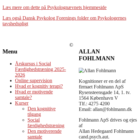
Læs mere om dette på Psykolognævnets hjemmeside
Læs også Dansk Psykolog Forenings folder om Psykologernes
tavshedspligt
©
Menu
ALLAN
FOHLMANN
Årskursus i Social
Færdighedstræning 2025-
2026
Online supervision
Kognitioner er en del af
Hvad er kognitiv terapi?
firmaet Fohlmann ApS
Hvad er motivende
Rysensteensgade 14, 1. tv.
samtale?
1564 København V
Kurser
Tlf.: 4275 4200
Den kognitive
Email: allan@fohlmann.dk
tilgang
Social
Fohlmann ApS drives og ejes
færdighedstræning
af
Den motiverende
Allan Hedegaard Fohlmann
samtale
cand.psych.aut.