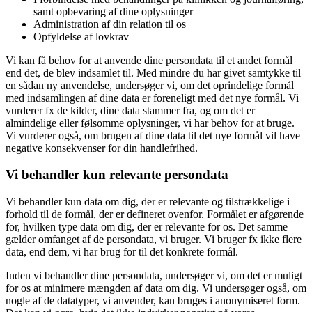
samt opbevaring af dine oplysninger
Administration af din relation til os
Opfyldelse af lovkrav
Vi kan få behov for at anvende dine persondata til et andet formål
end det, de blev indsamlet til. Med mindre du har givet samtykke til
en sådan ny anvendelse, undersøger vi, om det oprindelige formål
med indsamlingen af dine data er foreneligt med det nye formål. Vi
vurderer fx de kilder, dine data stammer fra, og om det er
almindelige eller følsomme oplysninger, vi har behov for at bruge.
Vi vurderer også, om brugen af dine data til det nye formål vil have
negative konsekvenser for din handlefrihed.
Vi behandler kun relevante persondata
Vi behandler kun data om dig, der er relevante og tilstrækkelige i
forhold til de formål, der er defineret ovenfor. Formålet er afgørende
for, hvilken type data om dig, der er relevante for os. Det samme
gælder omfanget af de persondata, vi bruger. Vi bruger fx ikke flere
data, end dem, vi har brug for til det konkrete formål.
Inden vi behandler dine persondata, undersøger vi, om det er muligt
for os at minimere mængden af data om dig. Vi undersøger også, om
nogle af de datatyper, vi anvender, kan bruges i anonymiseret form.