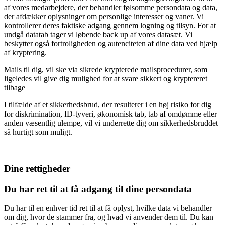
af vores medarbejdere, der behandler følsomme persondata og data,
der afdækker oplysninger om personlige interesser og vaner. Vi
kontrollerer deres faktiske adgang gennem logning og tilsyn. For at
undgå datatab tager vi løbende back up af vores datasæt. Vi
beskytter også fortroligheden og autenciteten af dine data ved hjælp
af kryptering.
Mails til dig, vil ske via sikrede krypterede mailsprocedurer, som
ligeledes vil give dig mulighed for at svare sikkert og kryptereret
tilbage
I tilfælde af et sikkerhedsbrud, der resulterer i en høj risiko for dig
for diskrimination, ID-tyveri, økonomisk tab, tab af omdømme eller
anden væsentlig ulempe, vil vi underrette dig om sikkerhedsbruddet
så hurtigt som muligt.
Dine rettigheder
Du har ret til at få adgang til dine persondata
Du har til en enhver tid ret til at få oplyst, hvilke data vi behandler
om dig, hvor de stammer fra, og hvad vi anvender dem til. Du kan