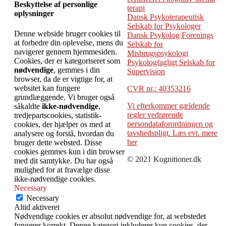
Beskyttelse af personlige
terapi
oplysninger
Dansk Psykoterapeutisk
Selskab for Psykologer
Denne webside bruger cookies til
Dansk Psykolog Forenings
at forbedre din oplevelse, mens du
Selskab for
navigerer gennem hjemmesiden.
Misbrugspsykologi
Cookies, der er kategoriseret som
Psykologfagligt Selskab for
nødvendige
, gemmes i din
Supervision
browser, da de er vigtige for, at
websitet kan fungere
CVR nr.: 40353216
grundlæggende. Vi bruger også
Vi efterkommer gældende
såkaldte
ikke-nødvendige
,
regler vedrørende
tredjepartscookies, statistik-
persondataforordningen og
cookies, der hjælper os med at
tavshedspligt. Læs evt. mere
analysere og forstå, hvordan du
her
bruger dette websted. Disse
cookies gemmes kun i din browser
© 2021 Kognitioner.dk
med dit samtykke. Du har også
mulighed for at fravælge disse
ikke-nødvendige cookies.
Necessary
Necessary
Altid aktiveret
Nødvendige cookies er absolut nødvendige for, at webstedet
fungerer korrekt. Denne kategori inkluderer kun cookies, der