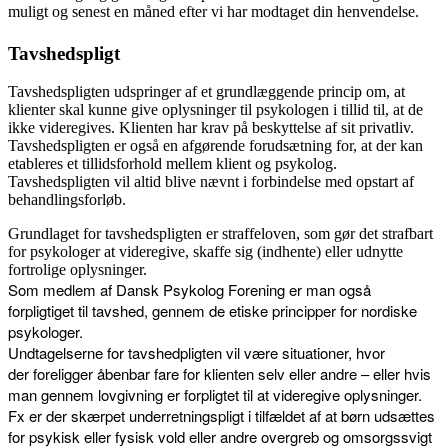
muligt og senest en måned efter vi har modtaget din henvendelse.
Tavshedspligt
Tavshedspligten udspringer af et grundlæggende princip om, at
klienter skal kunne give oplysninger til psykologen i tillid til, at de
ikke videregives. Klienten har krav på beskyttelse af sit privatliv.
Tavshedspligten er også en afgørende forudsætning for, at der kan
etableres et tillidsforhold mellem klient og psykolog.
Tavshedspligten vil altid blive nævnt i forbindelse med opstart af
behandlingsforløb.
Grundlaget for tavshedspligten er straffeloven, som gør det strafbart
for psykologer at videregive, skaffe sig (indhente) eller udnytte
fortrolige oplysninger.
Som medlem af Dansk Psykolog Forening er man også
forpligtiget til tavshed, gennem de etiske principper for nordiske
psykologer.
Undtagelserne for tavshedpligten vil være situationer, hvor
der foreligger åbenbar fare for klienten selv eller andre – eller hvis
man gennem lovgivning er forpligtet til at videregive oplysninger.
Fx er der skærpet underretningspligt
i tilfældet af at børn udsættes
for psykisk eller fysisk vold eller andre overgreb og omsorgssvigt