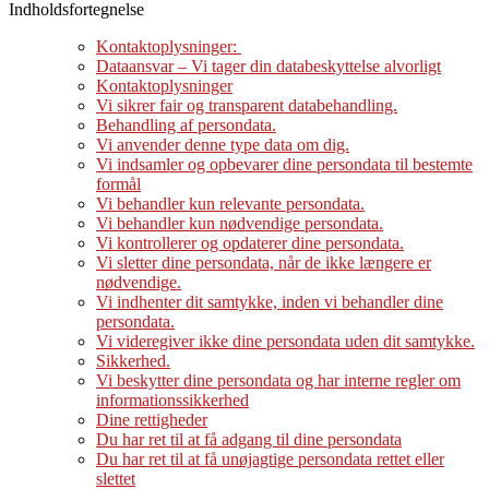
Indholdsfortegnelse
Kontaktoplysninger:
Dataansvar – Vi tager din databeskyttelse alvorligt
Kontaktoplysninger
Vi sikrer fair og transparent databehandling.
Behandling af persondata.
Vi anvender denne type data om dig.
Vi indsamler og opbevarer dine persondata til bestemte
formål
Vi behandler kun relevante persondata.
Vi behandler kun nødvendige persondata.
Vi kontrollerer og opdaterer dine persondata.
Vi sletter dine persondata, når de ikke længere er
nødvendige.
Vi indhenter dit samtykke, inden vi behandler dine
persondata.
Vi videregiver ikke dine persondata uden dit samtykke.
Sikkerhed.
Vi beskytter dine persondata og har interne regler om
informationssikkerhed
Dine rettigheder
Du har ret til at få adgang til dine persondata
Du har ret til at få unøjagtige persondata rettet eller
slettet