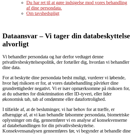
Du har ret til at gøre indsigelse mod vores behandling
af dine persondata.
Om tavshedspligt
Dataansvar – Vi tager din databeskyttelse
alvorligt
Vi behandler persondata og har derfor vedtaget denne
privatlivsbeskyttelsespolitik, der fortæller dig, hvordan vi behandler
dine data.
For at beskytte dine persondata bedst muligt, vurderer vi løbende,
hvor høj risikoen er for, at vores databehandling påvirker dine
grundrettigheder negativt. Vi er især opmærksomme på risikoen for,
at du udsættes for diskrimination eller ID-tyveri, eller lider
økonomisk tab, tab af omdømme eller datafortrolighed.
I tilfælde af, at de beslutninger, vi har behov for at træffe, er
afhængige af, at vi kan behandle følsomme persondata, biometriske
oplysninger om dig, gennemfører vi en analyse af konsekvenserne
af databehandlingen for din privatlivsbeskyttelse.
Konsekvensanalysen gennemføres før, vi begynder at behandle dine