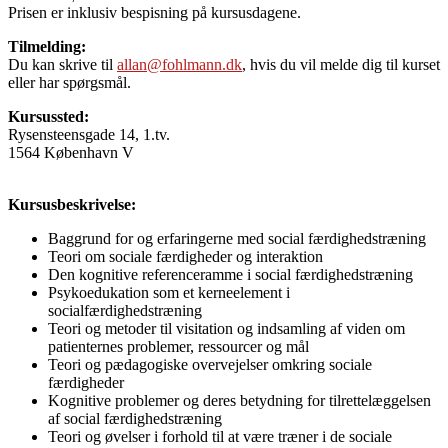
Prisen er inklusiv bespisning på kursusdagene.
Tilmelding:
Du kan skrive til
allan@fohlmann.dk
, hvis du vil melde dig til kurset
eller har spørgsmål.
Kursussted:
Rysensteensgade 14, 1.tv.
1564 København V
.
Kursusbeskrivelse:
Baggrund for og erfaringerne med social færdighedstræning
Teori om sociale færdigheder og interaktion
Den kognitive referenceramme i social færdighedstræning
Psykoedukation som et kerneelement i
socialfærdighedstræning
Teori og metoder til visitation og indsamling af viden om
patienternes problemer, ressourcer og mål
Teori og pædagogiske overvejelser omkring sociale
færdigheder
Kognitive problemer og deres betydning for tilrettelæggelsen
af social færdighedstræning
Teori og øvelser i forhold til at være træner i de sociale