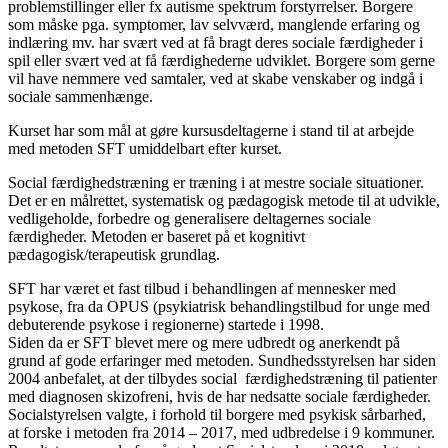
problemstillinger eller fx autisme spektrum forstyrrelser. Borgere
som måske pga. symptomer, lav selvværd, manglende erfaring og
indlæring mv. har svært ved at få bragt deres sociale færdigheder i
spil eller svært ved at få færdighederne udviklet. Borgere som gerne
vil have nemmere ved samtaler, ved at skabe venskaber og indgå i
sociale sammenhænge.
Kurset har som mål at gøre kursusdeltagerne i stand til at arbejde
med metoden SFT umiddelbart efter kurset.
Social færdighedstræning er træning i at mestre sociale situationer.
Det er en målrettet, systematisk og pædagogisk metode til at udvikle,
vedligeholde, forbedre og generalisere deltagernes sociale
færdigheder. Metoden er baseret på et kognitivt
pædagogisk/terapeutisk grundlag.
SFT har været et fast tilbud i behandlingen af mennesker med
psykose, fra da OPUS (psykiatrisk behandlingstilbud for unge med
debuterende psykose i regionerne) startede i 1998.
Siden da er SFT blevet mere og mere udbredt og anerkendt på
grund af gode erfaringer med metoden. Sundhedsstyrelsen har siden
2004 anbefalet, at der tilbydes social færdighedstræning til patienter
med diagnosen skizofreni, hvis de har nedsatte sociale færdigheder.
Socialstyrelsen valgte, i forhold til borgere med psykisk sårbarhed,
at forske i metoden fra 2014 – 2017, med udbredelse i 9 kommuner.