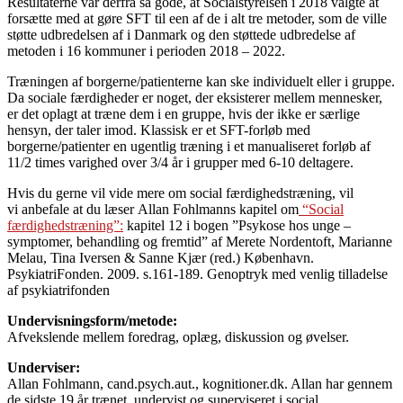
Resultaterne var derfra så gode, at Socialstyrelsen i 2018 valgte at
forsætte med at gøre SFT til een af de i alt tre metoder, som de ville
støtte udbredelsen af i Danmark og den støttede udbredelse af
metoden i 16 kommuner i perioden 2018 – 2022.
Træningen af borgerne/patienterne kan ske individuelt eller i gruppe.
Da sociale færdigheder er noget, der eksisterer mellem mennesker,
er det oplagt at træne dem i en gruppe, hvis der ikke er særlige
hensyn, der taler imod. Klassisk er et SFT-forløb med
borgerne/patienter en ugentlig træning i et manualiseret forløb af
11/2 times varighed over 3/4 år i grupper med 6-10 deltagere.
Hvis du gerne vil vide mere om social færdighedstræning, vil
vi anbefale at du læser Allan Fohlmanns kapitel om
“Social
færdighedstræning”:
kapitel 12 i bogen ”Psykose hos unge –
symptomer, behandling og fremtid” af Merete Nordentoft, Marianne
Melau, Tina Iversen & Sanne Kjær (red.) København.
PsykiatriFonden. 2009. s.161-189. Genoptryk med venlig tilladelse
af psykiatrifonden
Undervisningsform/metode:
Afvekslende mellem foredrag, oplæg, diskussion og øvelser.
Underviser:
Allan Fohlmann, cand.psych.aut., kognitioner.dk. Allan har gennem
de sidste 19 år trænet, undervist og superviseret i social