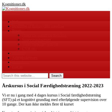
Kognitioner.dk
Navigation
Velkommen
Bestilling af kursus eller foredrag
Priser
Priser for kurser og foredrag
Supervisionspriser
Vores bankoplysninger
CVR nr.:
Find vej
Arbejdsskemaer
Kontakt os
Log in
Årskursus i Social Færdighedstræning 2022-2023
Vi er nu i gang med 4 dages kursus i Social færdighedstræning
(SFT) på et kognitivt grundlag med efterfølgende supervision over
10 gange. Der kan ikke meldes flere til kurset