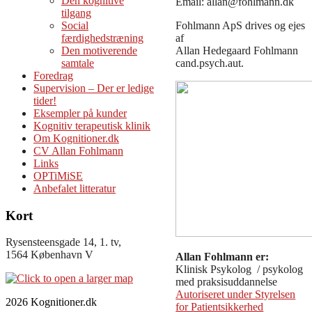
Den kognitive
Email: allan@fohlmann.dk
tilgang
Social
Fohlmann ApS drives og ejes
færdighedstræning
af
Den motiverende
Allan Hedegaard Fohlmann
samtale
cand.psych.aut.
Foredrag
Supervision – Der er ledige
tider!
Eksempler på kunder
Kognitiv terapeutisk klinik
Om Kognitioner.dk
CV Allan Fohlmann
Links
OPTiMiSE
Anbefalet litteratur
Kort
Rysensteensgade 14, 1. tv,
1564 København V
Allan Fohlmann er:
Klinisk Psykolog / psykolog
med praksisuddannelse
Autoriseret under Styrelsen
2026 Kognitioner.dk
for Patientsikkerhed