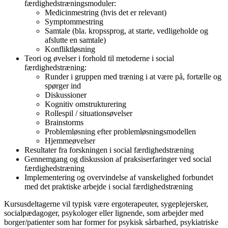
færdighedstræningsmoduler:
Medicinmestring (hvis det er relevant)
Symptommestring
Samtale (bla. kropssprog, at starte, vedligeholde og
afslutte en samtale)
Konfliktløsning
Teori og øvelser i forhold til metoderne i social
færdighedstræning:
Runder i gruppen med træning i at være på, fortælle og
spørger ind
Diskussioner
Kognitiv omstrukturering
Rollespil / situationsøvelser
Brainstorms
Problemløsning efter problemløsningsmodellen
Hjemmeøvelser
Resultater fra forskningen i social færdighedstræning
Gennemgang og diskussion af praksiserfaringer ved social
færdighedstræning
Implementering og overvindelse af vanskelighed forbundet
med det praktiske arbejde i social færdighedstræning
Kursusdeltagerne vil typisk være ergoterapeuter, sygeplejersker,
socialpædagoger, psykologer eller lignende, som arbejder med
borger/patienter som har former for psykisk sårbarhed, psykiatriske