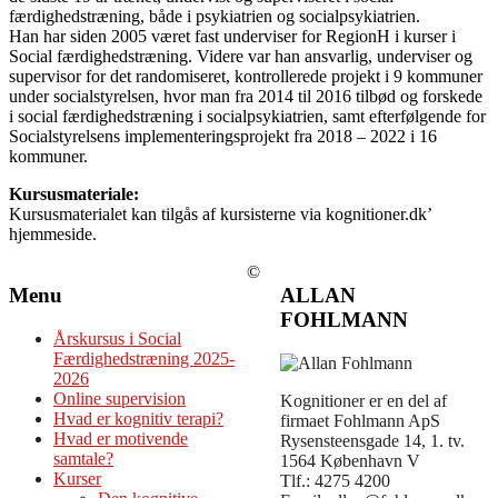
færdighedstræning, både i psykiatrien og socialpsykiatrien.
Han har siden 2005 været fast underviser for RegionH i kurser i
Social færdighedstræning. Videre var han ansvarlig, underviser og
supervisor for det randomiseret, kontrollerede projekt i 9 kommuner
under socialstyrelsen, hvor man fra 2014 til 2016 tilbød og forskede
i social færdighedstræning i socialpsykiatrien, samt efterfølgende for
Socialstyrelsens implementeringsprojekt fra 2018 – 2022 i 16
kommuner.
Kursusmateriale:
Kursusmaterialet kan tilgås af kursisterne via kognitioner.dk’
hjemmeside.
©
Menu
ALLAN
FOHLMANN
Årskursus i Social
Færdighedstræning 2025-
2026
Online supervision
Kognitioner er en del af
Hvad er kognitiv terapi?
firmaet Fohlmann ApS
Hvad er motivende
Rysensteensgade 14, 1. tv.
samtale?
1564 København V
Kurser
Tlf.: 4275 4200