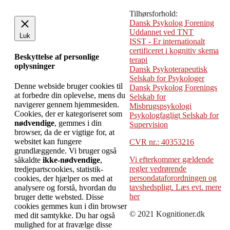
Tilhørsforhold:
Dansk Psykolog Forening
Uddannet ved TNT
Luk
ISST - Er internationalt
certificeret i kognitiv skema
Beskyttelse af personlige
terapi
oplysninger
Dansk Psykoterapeutisk
Selskab for Psykologer
Denne webside bruger cookies til
Dansk Psykolog Forenings
at forbedre din oplevelse, mens du
Selskab for
navigerer gennem hjemmesiden.
Misbrugspsykologi
Cookies, der er kategoriseret som
Psykologfagligt Selskab for
nødvendige
, gemmes i din
Supervision
browser, da de er vigtige for, at
websitet kan fungere
CVR nr.: 40353216
grundlæggende. Vi bruger også
Vi efterkommer gældende
såkaldte
ikke-nødvendige
,
regler vedrørende
tredjepartscookies, statistik-
persondataforordningen og
cookies, der hjælper os med at
tavshedspligt. Læs evt. mere
analysere og forstå, hvordan du
her
bruger dette websted. Disse
cookies gemmes kun i din browser
© 2021 Kognitioner.dk
med dit samtykke. Du har også
mulighed for at fravælge disse